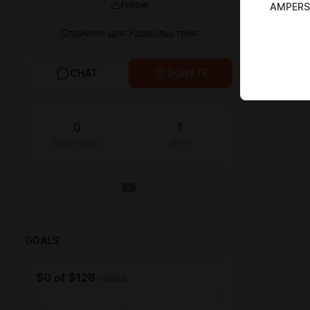
Follow
AMPERS
FEED
MED
Стримлю для Удовольствия
CHAT
DONATE
0
1
subscribers
post
GOALS
1
$0
of
$128
raised