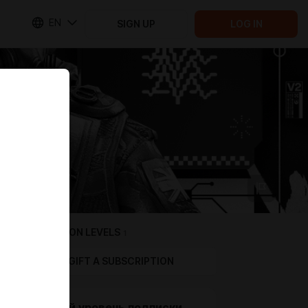
EN
SIGN UP
LOG IN
SUBSCRIPTION LEVELS
1
GIFT A SUBSCRIPTION
Базовый уровень подписки