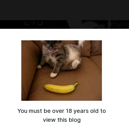
You must be over 18 years old to
 что зашел на мой бусти. Я пока начинающий стример, но
мне поможете достичь высот!
view this blog