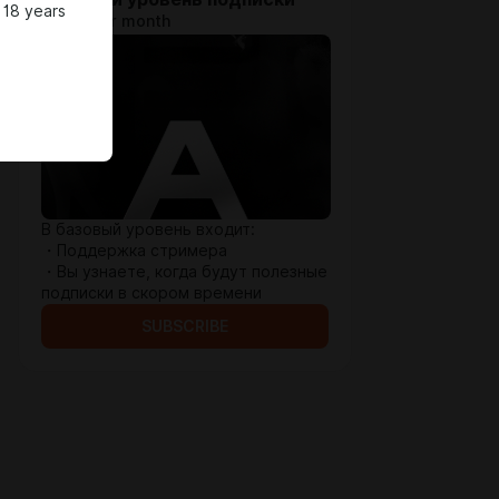
 18 years
$0.32 per month
В базовый уровень входит:
・Поддержка стримера
・Вы узнаете, когда будут полезные
подписки в скором времени
SUBSCRIBE