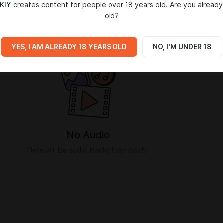
KIY
creates content for people over 18 years old. Are you already
old?
IA
YES, I AM ALREADY 18 YEARS OLD
NO, I'M UNDER 18
No Audio
Here will be audio tracks from posts