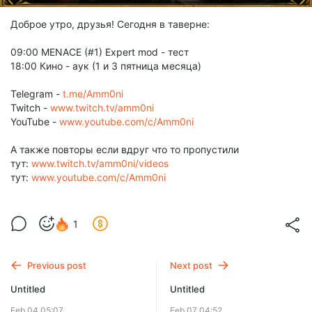
Доброе утро, друзья! Сегодня в таверне:
09:00 MENACE (#1) Expert mod - тест
18:00 Кино - аук (1 и 3 пятница месяца)
Telegram -
t.me/Amm0ni
Twitch -
www.twitch.tv/amm0ni
YouTube -
www.youtube.com/c/Amm0ni
А также повторы если вдруг что то пропустили
тут:
www.twitch.tv/amm0ni/videos
тут:
www.youtube.com/c/Amm0ni
1
Previous post
Next post
Untitled
Untitled
Feb 04 05:07
Feb 07 04:52