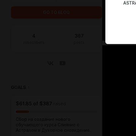
ASTR
GO TO BLOG
4
387
subscribers
posts
GOALS
1
$61.85
of
$387
raised
Сбор на создание нового
обучающего курса Слияние с
Астралом и Духовное сновидение.