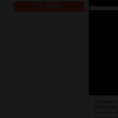
DONATE
ПОСТАВИЛ З
УПРАВЛЕНИЕ
#эзотерика 
#древниеЦив