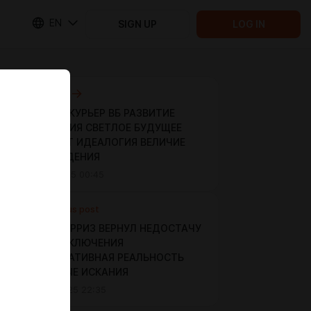
EN
SIGN UP
LOG IN
Next post
НОЧНОЙ КУРЬЕР ВБ РАЗВИТИЕ
МЫШЛЕНИЯ СВЕТЛОЕ БУДУЩЕЕ
КОМФОРТ ИДЕАЛОГИЯ ВЕЛИЧИЕ
ПРОБУЖДЕНИЯ
Nov 17 2025 00:45
Previous post
ВАИЛДБЕРРИЗ ВЕРНУЛ НЕДОСТАЧУ
СНЫ ПРИКЛЮЧЕНИЯ
АЛЬТЕРНАТИВНАЯ РЕАЛЬНОСТЬ
ДУХОВНЫЕ ИСКАНИЯ
Nov 09 2025 22:35