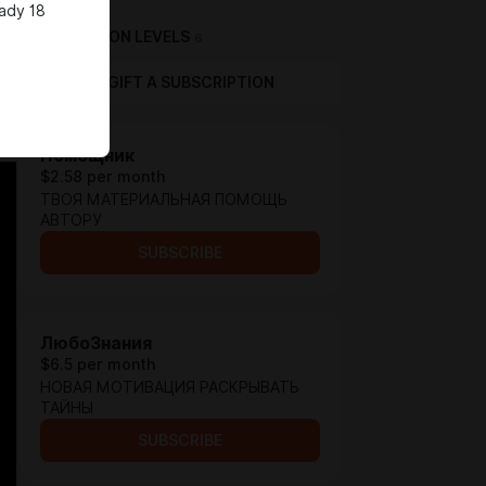
eady 18
SUBSCRIPTION LEVELS
6
GIFT A SUBSCRIPTION
Помощник
$2.58 per month
ТВОЯ МАТЕРИАЛЬНАЯ ПОМОЩЬ
АВТОРУ
SUBSCRIBE
ЛюбоЗнания
$6.5 per month
НОВАЯ МОТИВАЦИЯ РАСКРЫВАТЬ
ТАЙНЫ
SUBSCRIBE