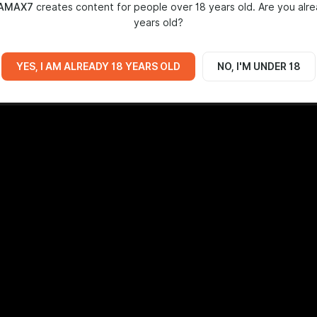
AMAX7
creates content for people over 18 years old. Are you alr
years old?
YES, I AM ALREADY 18 YEARS OLD
NO, I'M UNDER 18