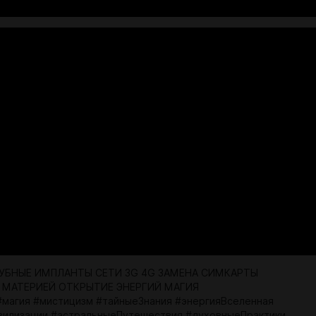
УБНЫЕ ИМПЛАНТЫ СЕТИ 3G 4G ЗАМЕНА СИМКАРТЫ
 МАТЕРИЕЙ ОТКРЫТИЕ ЭНЕРГИЙ МАГИЯ
#магия #мистицизм #тайныеЗнания #энергияВселенная
илизации #астральныеПутешествия #духовныеПрактики