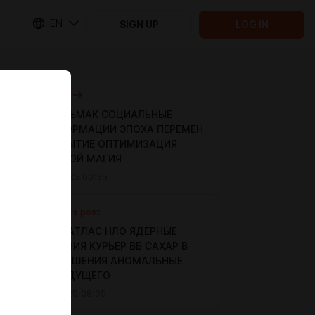
EN
SIGN UP
LOG IN
Next post
ДАО ВЕДЬМАК СОЦИАЛЬНЫЕ
ТРАНСФОРМАЦИИ ЭПОХА ПЕРЕМЕН
НОВОЕ БЫТИЁ ОПТИМИЗАЦИЯ
ВСЕЛЕННОЙ МАГИЯ
Nov 02 2025 00:35
Previous post
КОМЕТА АТЛАС НЛО ЯДЕРНЫЕ
ИСПЫТАНИЯ КУРЬЕР ВБ САХАР В
КРОВИ РЕШЕНИЯ АНОМАЛЬНЫЕ
ИДЕИ БУДУЩЕГО
Oct 30 2025 08:05