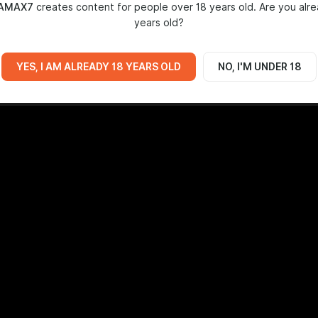
AMAX7
creates content for people over 18 years old. Are you alr
years old?
YES, I AM ALREADY 18 YEARS OLD
NO, I'M UNDER 18