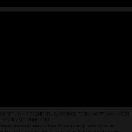
ЗСМЕРТИЯ ИНГРЕДИЕНТЫ ДУХОВНОЕ ТЕЛО НАСТРОЙКИ ИДЕИ
НИЯ ПРИМЕНЕНИЯ СЕБЯ
#магия #мистицизм #тайныеЗнания #энергияВселенная
илизации #астральныеПутешествия #духовныеПрактики