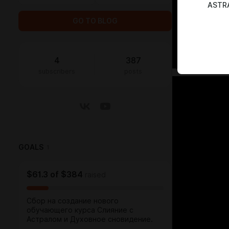
ASTR
GO TO BLOG
4
387
subscribers
posts
GOALS
1
$61.3
of
$384
raised
Сбор на создание нового
обучающего курса Слияние с
Астралом и Духовное сновидение.