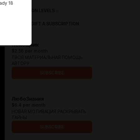
eady 18
SUBSCRIPTION LEVELS
6
GIFT A SUBSCRIPTION
Помощник
$2.56 per month
ТВОЯ МАТЕРИАЛЬНАЯ ПОМОЩЬ
АВТОРУ
SUBSCRIBE
ЛюбоЗнания
$6.4 per month
НОВАЯ МОТИВАЦИЯ РАСКРЫВАТЬ
ТАЙНЫ
SUBSCRIBE