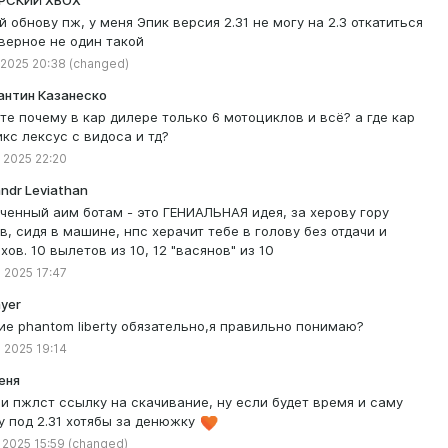
РСКИЙ XBOX
й обнову пж, у меня Эпик версия 2.31 не могу на 2.3 откатиться
аверное не один такой
 2025 20:38
(changed)
антин Казанеско
те почему в кар дилере только 6 мотоциклов и всё? а где кар
икс лексус с видоса и тд?
 2025 22:20
ndr Leviathan
ченный аим ботам - это ГЕНИАЛЬНАЯ идея, за херову гору
в, сидя в машине, нпс херачит тебе в голову без отдачи и
хов. 10 вылетов из 10, 12 "васянов" из 10
 2025 17:47
ayer
ие phantom liberty обязательно,я правильно понимаю?
 2025 19:14
еня
и пжлст ссылку на скачивание, ну если будет время и саму
у под 2.31 хотябы за денюжку
 2025 15:59
(changed)