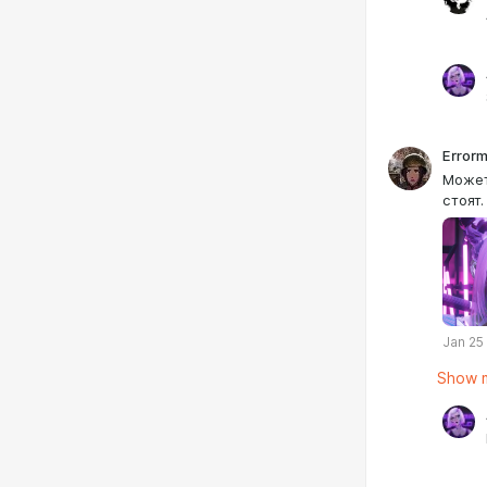
Error
Может
стоят
Jan 25
Show m