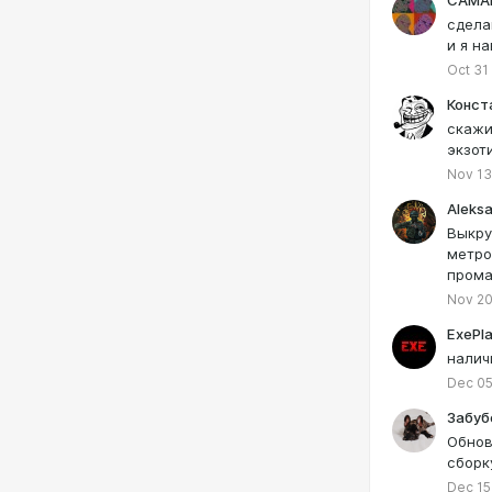
САМА
сдела
и я н
Oct 31
Конст
скажи
экзот
Nov 13
Aleksa
Выкру
метро
прома
Nov 20
ExePl
налич
Dec 05
Забуб
Обнов
сборк
Dec 15