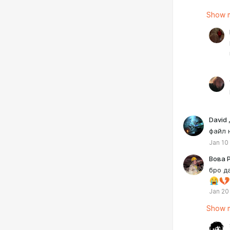
Show m
David 
файл 
Jan 10
Вова 
бро д
Jan 20
Show m