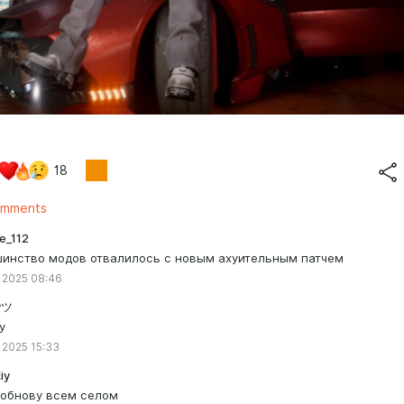
18
omments
e_112
инство модов отвалилось с новым ахуительным патчем
 2025 08:46
yツ
у
 2025 15:33
iy
обнову всем селом