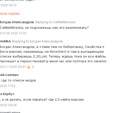
 2025 09:12
ore replies
Богдан Александров
Replying to
CallMeMireska
CallMeMireska, не подскажешь как это реализовать?
Oct 09 2025 12:32
HoMkA
Replying to
Богдан Александров
Богдан Александров, в стиме пкм по Киберпанку, Свойства->
Бета-версии, нажимаешь на None(Нет) и там в выпадающем
списке выбираешь 2_30_old. Теперь ждёшь пока он все файлы
прочешет и переустановит(у меня час или полтора это заняло)
Oct 11 2025 09:41
2
ей схеперс
ь где то список модов
 2025 17:52
л Корбут
, а чё делать, если пиратка? где 2.3 найти версию
 2025 09:28