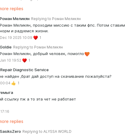
ore replies
Роман Меликян
Replying to
Роман Меликян
Роман Меликян, проходим миссию с таким фпс. Потом ставим
норм и радуемся жизни.
Dec 19 2025 10:09
1
Goldie
Replying to
Роман Меликян
Роман Меликян, добрый человек, помогло
Jan 10 19:52
1
,Repair Diagnostic Service
не найден ,брат дай доступ на скачивание пожалуйста?
 00:04
1
Ремыга
ай ссылку пж а то эта чет не работает
 17:16
ore replies
SasiksZero
Replying to
ALYSSA WORLD