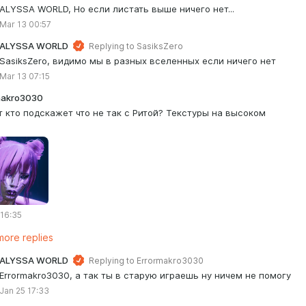
ALYSSA WORLD, Но если листать выше ничего нет...
Mar 13 00:57
ALYSSA WORLD
Replying to
SasiksZero
SasiksZero, видимо мы в разных вселенных если ничего нет
Mar 13 07:15
makro3030
 кто подскажет что не так с Ритой? Текстуры на высоком
.
 16:35
ore replies
ALYSSA WORLD
Replying to
Errormakro3030
Errormakro3030, а так ты в старую играешь ну ничем не помогу
Jan 25 17:33