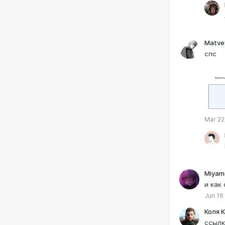
Matve
спс
Mar 22
Miyam
и как
Jun 16
Коля 
ссылк