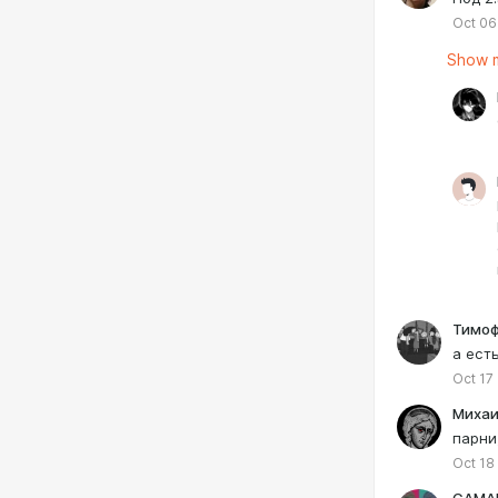
Oct 06
Show m
Тимоф
а ест
Oct 17
Михаи
парни
Oct 18