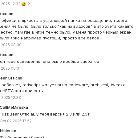
 2025 12:32
2
Хохлов
 пофиксить яркость с установкой папки на освещение, твоего
ения не было, было только "как из видосов" а это хуета какаято
честно, там где в игре темно было, у меня просто черный экран,
 было ярко например пустоши, просто все белое
 2025 08:00
Хохлов
дел твое освещение, оно было вообще заебатое
 2025 08:01
ear Official
 работает, redscript жалуется на codeware, archivexl, tweakxl,
х НЕТУ, хотя они есть
 2025 12:33
CallMeMireska
FuzziBear Official, у тебя версия 2.3 или 2.31?
Oct 02 2025 17:57
 Nikienko
.31 обновление будет?