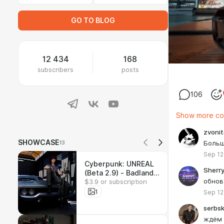
GO TO BLOG
12 434
168
subscribers
posts
106
Show more c
zvonit
SHOWCASE
13
Больш
Sep 12
Cyberpunk: UNREAL
Sherr
(Beta 2.9) - Badlands
обнов
$3.9 or subscription
Update
1
Sep 12
serbsk
ждём 