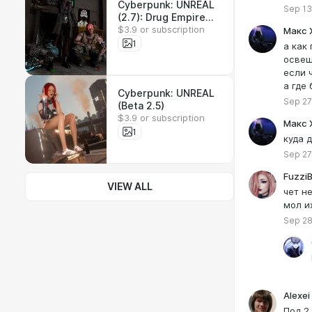
Cyberpunk: UNREAL
Sep 13
(2.7): Drug Empire
$3.9 or subscription
Update
Макс 
1
а как
освещ
если 
а где
Cyberpunk: UNREAL
Sep 27
(Beta 2.5)
$3.9 or subscription
Макс 
1
куда 
Sep 27
FuzziB
VIEW ALL
чет не
мол и
Sep 28
Alexei
Под 2