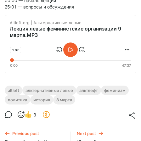
00:00 — начало лекции
25:01 — вопросы и обсуждения
Altleft.org | Альтернативные левые
Лекция левые феминистские организации 9
марта.MP3
1.0x
0:00
47:37
altleft
альтернативные левые
альтлефт
феминизм
политика
история
8 марта
3
Previous post
Next post