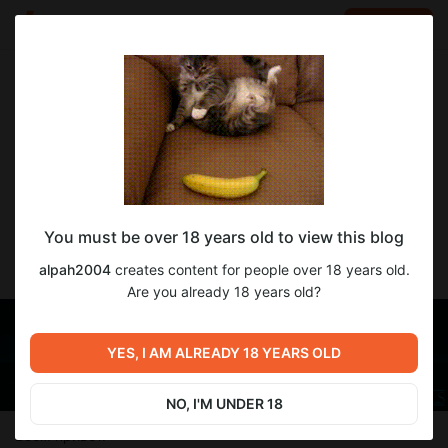
LOG IN
EN
Go to blog
alpah2004
Jul 30 2023 13:10
SUBSCRIBE
За Отпуск Приходится Платить / Vacation
You must be over 18 years old to view this blog
Comes with a Cost [V0.1-B] [IcyGhouls]
alpah2004
creates content for people over 18 years old.
Перевод игру на русский язык
Are you already 18 years old?
YES, I AM ALREADY 18 YEARS OLD
NO, I'M UNDER 18
Всем привет.