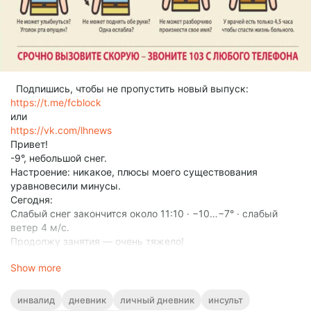
Подпишись, чтобы не пропустить новый выпуск:
https://t.me/fcblock
или
https://vk.com/lhnews
Привет!
-9°, небольшой снег.
Настроение: никакое, плюсы моего существования
уравновесили минусы.
Сегодня:
Слабый снег закончится около 11:10 · −10⁠…⁠−7⁠° · слабый
ветер 4 м⁠/⁠с.
Продолжу занятия — очень тяжело!
Упражнения срабатывают, но появилась изжога и боль в
Show more
животе.
Сильно хочется сделать перерыв в занятиях, но нет!
Болит — значит реагирует!
инвалид
дневник
личный дневник
инсульт
Моя задача — качать мышцы, чтобы избавиться от