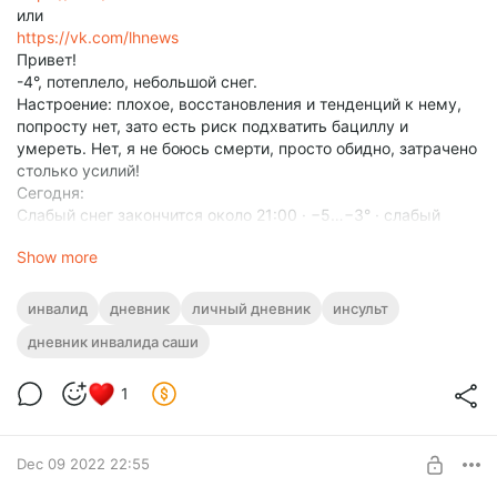
или
https://vk.com/lhnews
Привет!
-4°, потеплело, небольшой снег.
Настроение: плохое, восстановления и тенденций к нему,
попросту нет, зато есть риск подхватить бациллу и
умереть. Нет, я не боюсь смерти, просто обидно, затрачено
столько усилий!
Сегодня:
Слабый снег закончится около 21:00 · −5⁠…⁠−3⁠° · слабый
ветер 2⁠–⁠3 м⁠/⁠с.
Show more
Впереди второй выходной — бритье и мойка.
Буду старательно выполнять немногие упражнения.
Хочу проверить ещё одну теорию, что всё от нагрузок.
инвалид
дневник
личный дневник
инсульт
Логика отличная наука, она даёт ответы на множество
дневник инвалида саши
вопросов!
Почему её не преподают в школе?
Отступление войск РФ нелогично!
1
Что говорит наука: не бывает нелогичных поступков,
бывают не правильно определённые цели.
Что является целью СВО?
Dec 09 2022 22:55
Победа — нет!