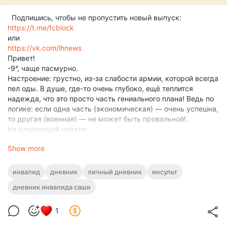
Подпишись, чтобы не пропустить новый выпуск:
https://t.me/fcblock
или
https://vk.com/lhnews
Привет!
-9°, чаще пасмурно.
Настроение: грустно, из-за слабости армии, которой всегда
пел оды. В душе, где-то очень глубоко, ещё теплится
надежда, что это просто часть гениального плана! Ведь по
логике: если одна часть (экономическая) — очень успешна,
то другая (военная) — не может быть провальной!..
На следующей неделе:
Снег · потеплеет до 0⁠° · ветер 6⁠–⁠9 м⁠/⁠с, порывы до 16 м⁠/⁠с.
Show more
Впереди лёгкий день — восстановление мышц!
Не буду делать упражнений, кроме антитрясучечной
терапии.
инвалид
дневник
личный дневник
инсульт
Вот и любимый блогер поддался Западной пропаганде.
дневник инвалида саши
И вещает вместе с популярными СМИ:
Россия изолирована,
ВВП России так мал, что его отсутствия даже не будет
1
замечено,