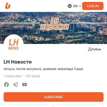
LOG IN
EN
Follow
LH Новости
лечусь после инсульта, дневник инвалида Саши
1
subscriber
723
posts
SUBSCRIBE