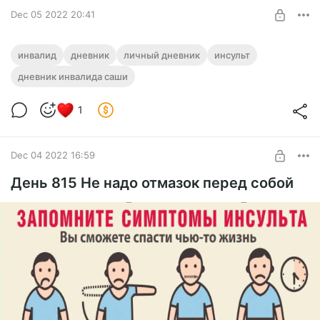
Dec 05 2022 20:41
День 816 Очень медленное
инвалид
дневник
личный дневник
инсульт
восстановление
дневник инвалида саши
Level required:
Наверное, так и должно быть, хотя, с реабилитологом было
Поддержка
бы побыстрее!
1
Не могу вернуться даже к постинсультному уровню.
UNLOCK POST
Dec 04 2022 16:59
День 815 Не надо отмазок перед собой