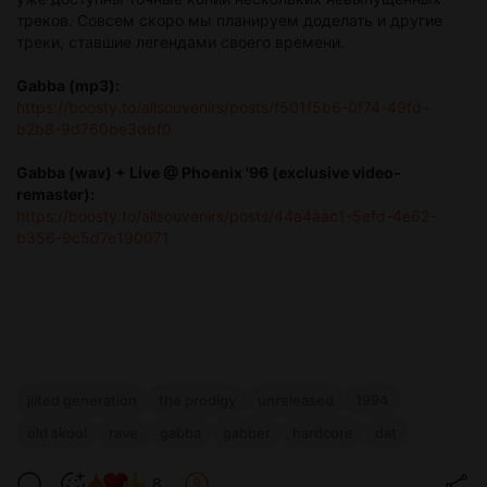
треков. Совсем скоро мы планируем доделать и другие
треки, ставшие легендами своего времени.
Gabba (mp3):
https://boosty.to/allsouvenirs/posts/f501f5b6-0f74-49fd-
b2b8-9d760be3dbf0
Gabba (wav) + Live @ Phoenix '96 (exclusive video-
remaster):
https://boosty.to/allsouvenirs/posts/44a4aac1-5efd-4e62-
b356-9c5d7e190071
jilted generation
the prodigy
unreleased
1994
old skool
rave
gabba
gabber
hardcore
dat
8