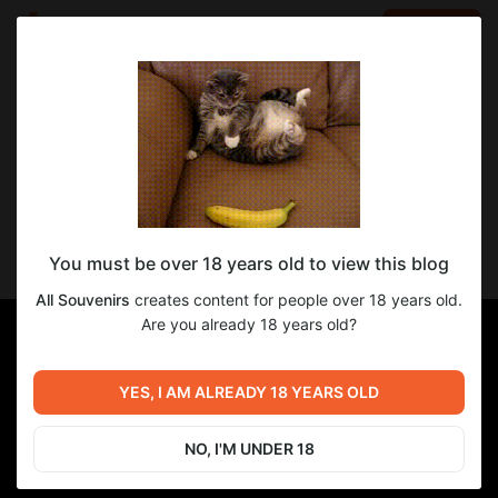
LOG IN
EN
Go to blog
All Souvenirs
Sep 22 2022 07:12
SUBSCRIBE
История про 'Gabba' и другие треки с
You must be over 18 years old to view this blog
DAT на Ютубе!
All Souvenirs
creates content for people over 18 years old.
Are you already 18 years old?
YES, I AM ALREADY 18 YEARS OLD
NO, I'M UNDER 18