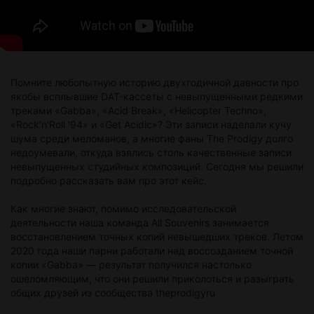
Помните любопытную историю двухгодичной давности про
якобы всплывшие DAT-кассеты с невыпущенными редкими
треками «Gabba», «Acid Break», «Helicopter Techno»,
«Rock'n'Roll '94» и «Get Acidic»? Эти записи наделали кучу
шума среди меломанов, а многие фаны The Prodigy долго
недоумевали, откуда взялись столь качественные записи
невыпущенных студийных композиций. Сегодня мы решили
подробно рассказать вам про этот кейс.
Как многие знают, помимо исследовательской
деятельности наша команда All Souvenirs занимается
восстановлением точных копий невышедших треков. Летом
2020 года наши парни работали над воссозданием точной
копии «Gabba» — результат получился настолько
ошеломляющим, что они решили приколоться и разыграть
общих друзей из сообщества theprodigyru