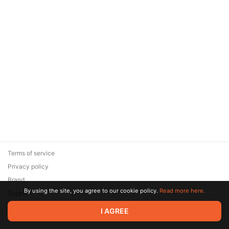
Terms of service
Privacy policy
Brand
By using the site, you agree to our cookie policy.
Read more here.
Support
© 2026 Zaya Solutions Limited. All rights reserved. All trademarks
I AGREE
are the property of their respective owners.