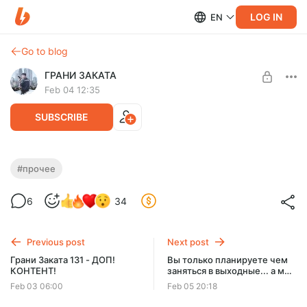
LOG IN
EN
Go to blog
ГРАНИ ЗАКАТА
Feb 04 12:35
SUBSCRIBE
Вопрос/Ответ - Почему не вышел?
#прочее
Level required:
Оправдание, как отверстие в известном месте, есть у
6
34
Базовый
каждого, есть и у нас))))
На будущей неделе значит будет два выпуска)))
SUBSCRIBE
Previous post
Next post
Грани Заката 131 - ДОП!
Вы только планируете чем
КОНТЕНТ!
заняться в выходные... а мы
уже за вас всё решили
Feb 03 06:00
Feb 05 20:18