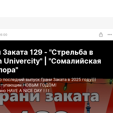
06:00
 Заката 129 - "Стрельба в
 Univercity" | "Сомалийская
пора"
то последний выпуск Грани Заката в 2025 году)))
аступающим НОВЫМ ГОДОМ!
но HAVE A NICE DAY ! ! !