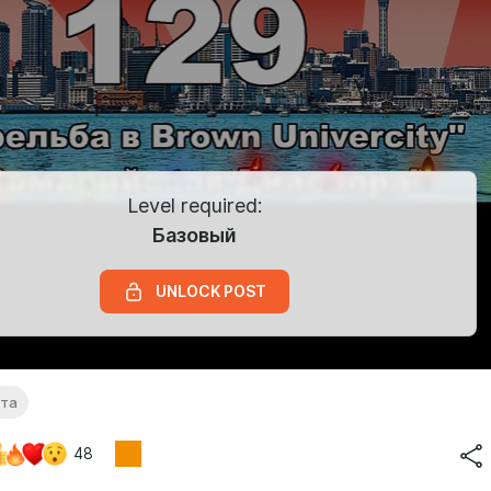
Level required:
Базовый
UNLOCK POST
ата
48