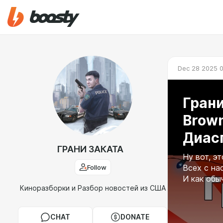
Dec 28 2025 
Грани
Brown
Диас
ГРАНИ ЗАКАТА
Ну вот, э
Follow
Всех с н
И как обыч
Киноразборки и Разбор новостей из США
CHAT
DONATE