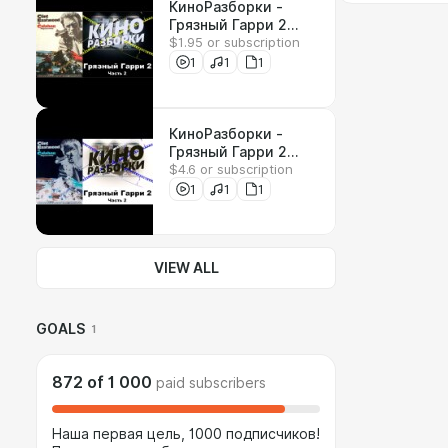
КиноРазборки -
Грязный Гарри 2
$1.95 or subscription
(Часть 2) + КОНКУРС
1
1
1
КиноРазборки -
Грязный Гарри 2
$4.6 or subscription
(Часть 2)
(РАСШИРЕННАЯ
1
1
1
ВЕРСИЯ) + КОНКУРС
VIEW ALL
GOALS
1
872
of
1 000
paid subscribers
Наша первая цель, 1000 подписчиков!