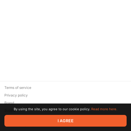
Terms of service
Privacy policy
Brand
By using the site, you agree to our cookie policy.
Read more here.
Support
© 2026 Zaya Solutions Limited. All rights reserved. All trademarks
I AGREE
are the property of their respective owners.