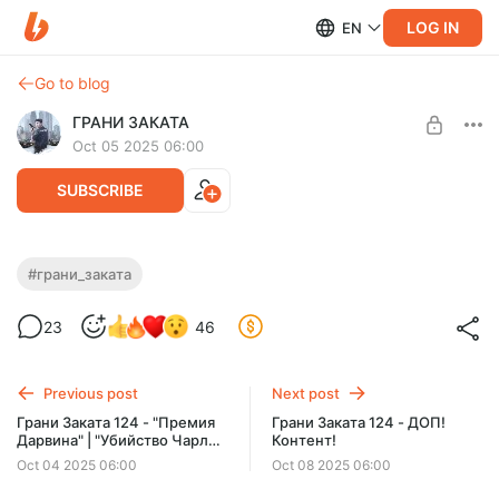
LOG IN
EN
Go to blog
ГРАНИ ЗАКАТА
Oct 05 2025 06:00
SUBSCRIBE
Грани Заката 124 - "Премия Дарвина" |
#грани_заката
"Убийство Чарли Кирка"
Level required:
23
46
Базовый
Выпуск получился в своей массе не веселый, но всё же мы
его подсластили одним занимательным эпизодом
UNLOCK POST
Previous post
Next post
Грани Заката 124 - "Премия
Грани Заката 124 - ДОП!
Дарвина" | "Убийство Чарли
Контент!
Кирка" (РАСШИРЕННАЯ
Oct 04 2025 06:00
Oct 08 2025 06:00
ВЕРСИЯ)