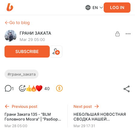
LOG IN
EN
Go to blog
ГРАНИ ЗАКАТА
Mar 29 05:00
SUBSCRIBE
Грани Заката 135 - "BLM Головного
#грани_заката
Мозга" | "Разбор Полётов"
Level required:
1
40
Базовый
Ролик получился не очень длинным, но в нем затронули
самые забавные моменты произошедшие в последнее
UNLOCK POST
время в США
Previous post
Next post
Грани Заката 135 - "BLM
НЕБОЛЬШАЯ НОВОСТНАЯ
Головного Мозга" | "Разбор
СВОДКА НАШЕЙ
Полётов" (РАСШИРЕННАЯ
ВНУТРЕННЕЙ КУХНИ !
Mar 28 05:00
Mar 29 17:31
ВЕРСИЯ)