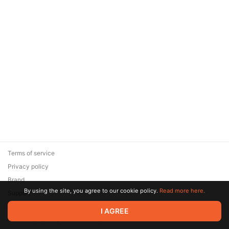
Terms of service
Privacy policy
Brand
By using the site, you agree to our cookie policy.
Read more here.
Support
© 2026 Zaya Solutions Limited. All rights reserved. All trademarks
I AGREE
are the property of their respective owners.