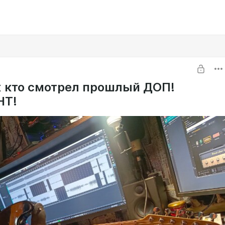
х кто смотрел прошлый ДОП!
НТ!