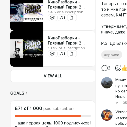
КиноРазборки -
Теперь его 
Грязный Гарри 2
то и мне при
$4.5 or subscription
(Часть 2)
своём, КАНТ
(РАСШИРЕННАЯ
1
1
1
ВЕРСИЯ) + КОНКУРС
Утверждает, 
иначе, даже 
КиноРазборки -
Грязный Гарри 2
P.S. До Блэк
$1.92 or subscription
(Часть 1)
1
1
1
#прочее
2
VIEW ALL
Мишу
пушка
но се
GOALS
1
Илью 
Mar 05
871
of
1 000
paid subscribers
Vinzar
Уважа
Наша первая цель, 1000 подписчиков!
ребро