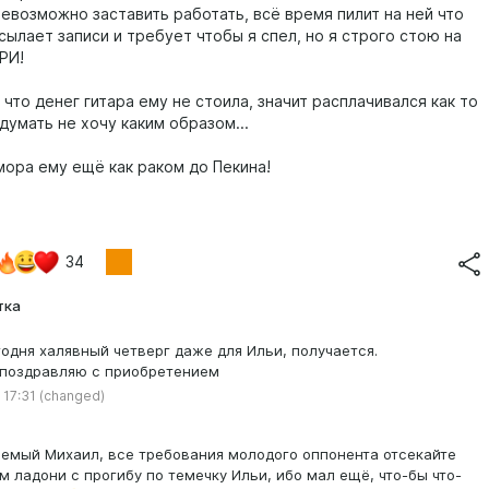
невозможно заставить работать, всё время пилит на ней что
сылает записи и требует чтобы я спел, но я строго стою на
РИ!
что денег гитара ему не стоила, значит расплачивался как то
думать не хочу каким образом...
мора ему ещё как раком до Пекина!
34
тка
годня халявный четверг даже для Ильи, получается.
поздравляю с приобретением
 17:31
(changed)
емый Михаил, все требования молодого оппонента отсекайте
м ладони с прогибу по темечку Ильи, ибо мал ещё, что-бы что-