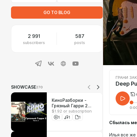
GO TO BLOG
2 991
587
subscribers
posts
ГРАНИ ЗА
Deep Pu
SHOWCASE
270
КиноРазборки -
Грязный Гарри 2
0:0
$1.92 or subscription
(Часть 2) + КОНКУРС
1
1
1
Сбылась ме
Илья все же 