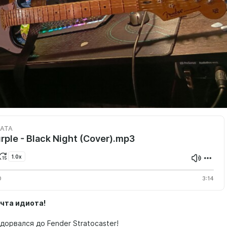
КАТА
rple - Black Night (Cover).mp3
1.0x
0
3:14
чта идиота!
дорвался до Fender Stratocaster!