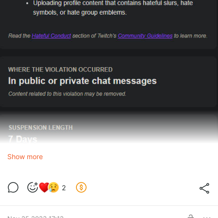
Show more
2
Как я понимаю, была крупная волна банов, и бот под нее
тоже попал :(
Скорее всего, в связи с такой жесткой политикой твитча