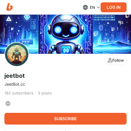
LOG IN
EN
Follow
jeetbot
JeetBot.cc
182
subscribers
5
posts
SUBSCRIBE