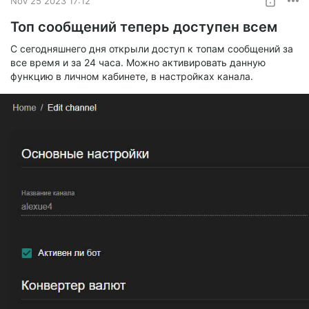
Nov 25 2023 17:12
придется отказаться от переводов сообщений в боте, т.к.
невозможно их модерировать на достаточном уровне чтоб
Топ сообщений теперь доступен всем
не словить бан от твича :(
С сегодняшнего дня открыли доступ к топам сообщений за
UPD:
все время и за 24 часа. Можно активировать данную
Подал апелляцию, увеличили срок бана до 2х недель :)
функцию в личном кабинете, в настройках канала.