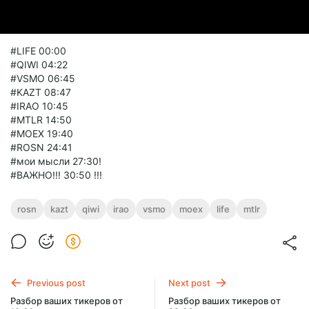
#LIFE 00:00
#QIWI 04:22
#VSMO 06:45
#KAZT 08:47
#IRAO 10:45
#MTLR 14:50
#MOEX 19:40
#ROSN 24:41
#мои мысли 27:30!
#ВАЖНО!!! 30:50 !!!
rosn
kazt
qiwi
irao
vsmo
moex
life
mtlr
Previous post
Next post
Разбор ваших тикеров от
Разбор ваших тикеров от