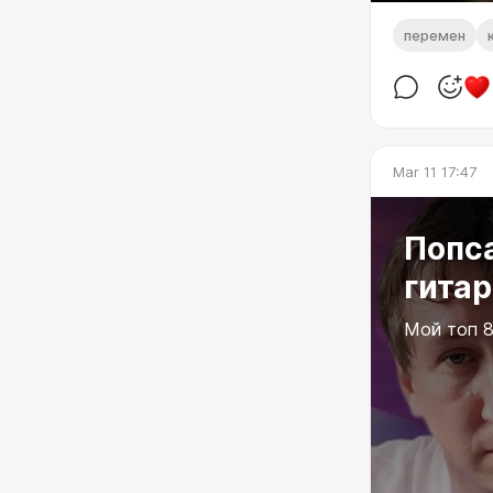
перемен
Mar 11 17:47
Попса
гитар
Мой топ 8