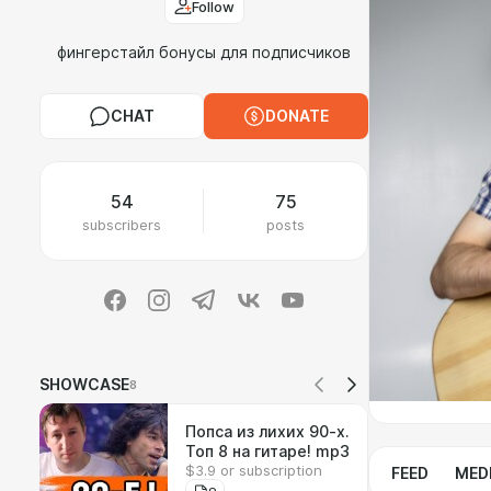
Follow
фингерстайл бонусы для подписчиков
CHAT
DONATE
54
75
subscribers
posts
SHOWCASE
8
Попса из лихих 90-х.
Топ 8 на гитаре! mp3
$3.9 or subscription
FEED
MED