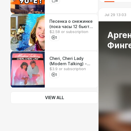
8
Jul 29 13:03
Песенка о снежинке
(пока часы 12 бьют)
$2.58 or subscription
- видеоноты (из к/ф
Арген
"Чародеи")
1
Финг
Cheri, Cheri Lady
(Modern Talking) -
$3.9 or subscription
видеоноты / табы
1
VIEW ALL