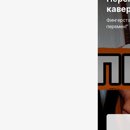
каве
Фингерста
перемен!"