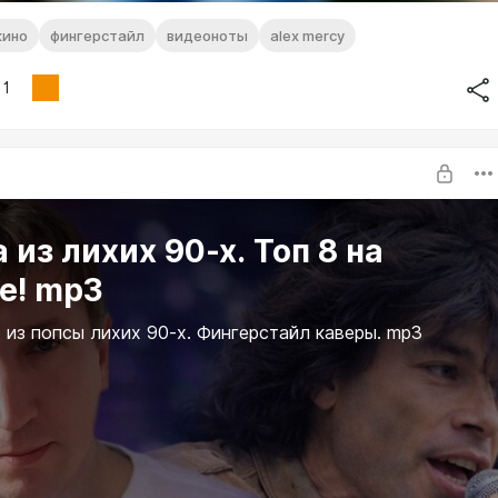
кино
фингерстайл
видеоноты
alex mercy
1
 из лихих 90-х. Топ 8 на
е! mp3
 из попсы лихих 90-х. Фингерстайл каверы. mp3