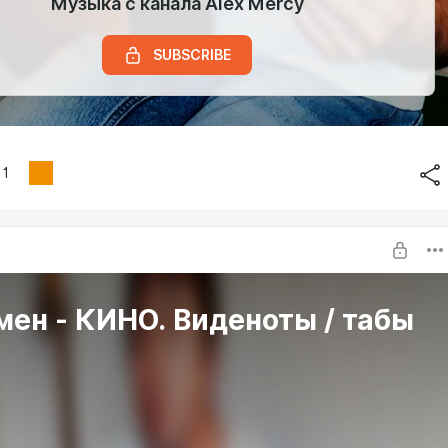
Музыка с канала Alex Mercy
SUBSCRIBE
1
ен - КИНО. Виденоты / табы