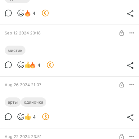
Level required:
4
Автору на кофе
SUBSCRIBE
Sep 12 2024 23:18
Пока дописываю книгу, подготовил
мистик
новую обложку )))
Level required:
4
Автору на кофе
SUBSCRIBE
Aug 26 2024 21:07
А как вам вот эта красота? Это не
арты
одиночка
финальная версия, пока лишь набросок
))
Level required:
4
Автору на кофе
SUBSCRIBE
Aug 22 2024 23:51