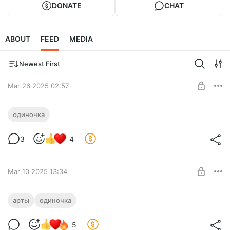
DONATE
CHAT
ABOUT
FEED
MEDIA
Newest First
Mar 26 2025 02:57
Наконец-то оформление книги
одиночка
Level required:
3
4
Автору на кофе
SUBSCRIBE
Mar 10 2025 13:34
У второго трёхтомника другой
арты
одиночка
художник
Level required:
5