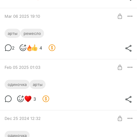
Автору на кофе
SUBSCRIBE
Mar 06 2025 19:10
Потихоньку идёт работа над комиксом
арты
ремесло
"Легенда о даре дракона"
Level required:
2
4
Автору на кофе
SUBSCRIBE
Feb 05 2025 01:03
Начали делать иллюстрации для
одиночка
арты
второго трёхтомника Одиночки ))
Level required:
3
Автору на кофе
SUBSCRIBE
Dec 25 2024 12:32
Нарисовал чибиков для наград на АТ )))
одиночка