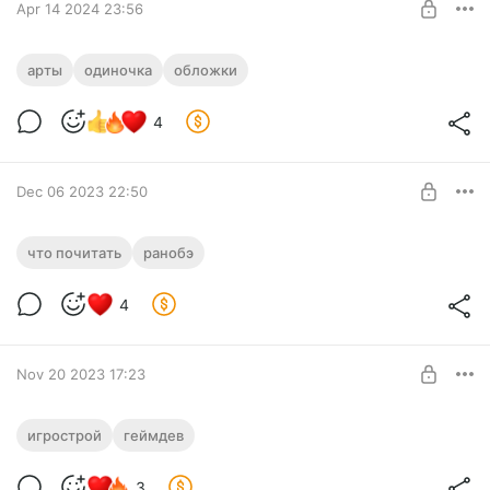
Apr 14 2024 23:56
Когда долго боролся с Леонардо, рисуя
арты
одиночка
обложки
обложку Одиночки 7
Level required:
4
Автору на кофе
SUBSCRIBE
Dec 06 2023 22:50
Необычные ранобэ ужастики
что почитать
ранобэ
Level required:
4
Автору на кофе
SUBSCRIBE
Nov 20 2023 17:23
Tracery of Fate VR # 1
игрострой
геймдев
В процессе работы над игрой появляются различные
Level required:
тексты, теряющие свою актуальность в связи с
3