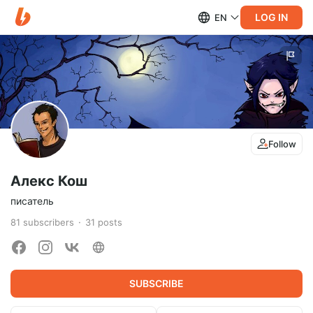
LOG IN
EN
Follow
Алекс Кош
писатель
81
subscribers
31
posts
SUBSCRIBE