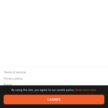
Terms of service
Privacy policy
Brand
By using the site, you agree to our cookie policy.
Read more here.
Support
© 2026 Zaya Solutions Limited. All rights reserved. All trademarks
I AGREE
are the property of their respective owners.