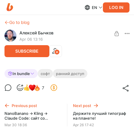
LOG IN
EN
Go to blog
Алексей Бычков
Apr 06 13:16
SUBSCRIBE
Экономим 30 минут каждый день:
In bundle
софт
ранний доступ
повышаем продуктивность
Level required:
7
Приятель
Ранний доступ к ролику
SUBSCRIBE
Previous post
Next post
NanoBanano → Kling →
Держите лучший типограф
Claude Code: сайт со
на планете!
скролл-анимацией и
Mar 30 18:36
Apr 26 17:42
зацикленным видео-фоном