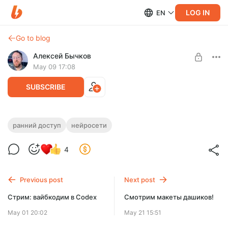
LOG IN
EN
Go to blog
Алексей Бычков
May 09 17:08
SUBSCRIBE
Мак сам печатает! А ты просто жмешь
ранний доступ
нейросети
1 кнопку!
Level required:
4
Приятель
Нейросеть которая знает твои мысли, когда ты печатаешь!
UNLOCK POST
Previous post
Next post
Стрим: вайбкодим в Codex
Смотрим макеты дашиков!
May 01 20:02
May 21 15:51