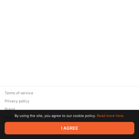
Terms of service
Privacy policy
Brand
By using the site, you agree to our cookie policy.
Read more here.
Support
© 2026 Zaya Solutions Limited. All rights reserved. All trademarks
I AGREE
are the property of their respective owners.