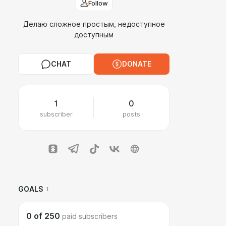
Follow
Делаю сложное простым, недоступное
доступным
CHAT
DONATE
1
0
subscriber
posts
GOALS
1
0
of
250
paid subscribers