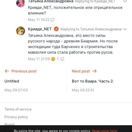
Татьяна Александровна
Replying to
Кривде_NET
Кривде_NET, положительное или отрицательное
влияние?
May 11 16:22
Кривде_NET
Replying to
Татьяна Александровна
Татьяна Александровна, это место силы
русского народа - древняя Биармия. Но после
экспедиции туда Барченко и строительства
мавзолея сила стала работать против русов.
May 11 21:09
1
Previous post
Next post
Untitled
Вот то Ваара. Часть 2.
May 09 07:03
May 09 22:51
Terms of service
Privacy policy
Brand
By using the site, you agree to our cookie policy.
Read more here.