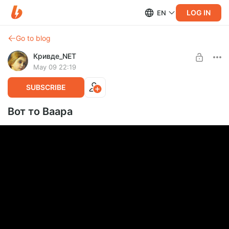
LOG IN
EN
Go to blog
Кривде_NET
May 09 22:19
SUBSCRIBE
Вот то Ваара