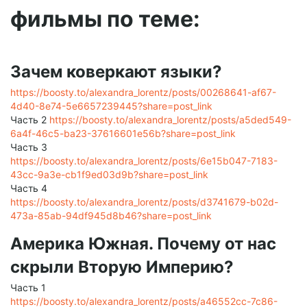
фильмы по теме:
Зачем коверкают языки?
https://boosty.to/alexandra_lorentz/posts/00268641-af67-
4d40-8e74-5e6657239445?share=post_link
Часть 2
https://boosty.to/alexandra_lorentz/posts/a5ded549-
6a4f-46c5-ba23-37616601e56b?share=post_link
Часть 3
https://boosty.to/alexandra_lorentz/posts/6e15b047-7183-
43cc-9a3e-cb1f9ed03d9b?share=post_link
Часть 4
https://boosty.to/alexandra_lorentz/posts/d3741679-b02d-
473a-85ab-94df945d8b46?share=post_link
Америка Южная. Почему от нас
скрыли Вторую Империю?
Часть 1
https://boosty.to/alexandra_lorentz/posts/a46552cc-7c86-