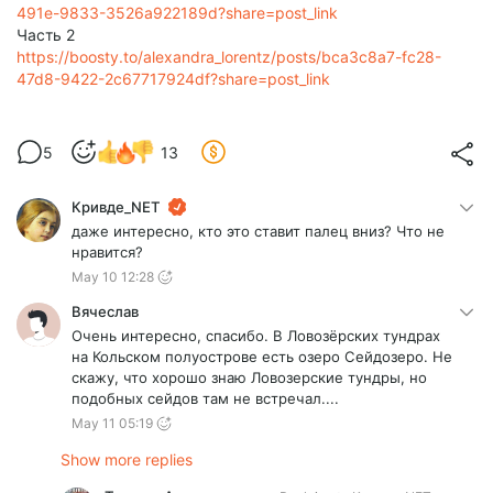
491e-9833-3526a922189d?share=post_link
Часть 2
https://boosty.to/alexandra_lorentz/posts/bca3c8a7-fc28-
47d8-9422-2c67717924df?share=post_link
5
13
Кривде_NET
даже интересно, кто это ставит палец вниз? Что не
нравится?
May 10 12:28
Вячеслав
Очень интересно, спасибо. В Ловозёрских тундрах
на Кольском полуострове есть озеро Сейдозеро. Не
скажу, что хорошо знаю Ловозерские тундры, но
подобных сейдов там не встречал....
May 11 05:19
Show more replies