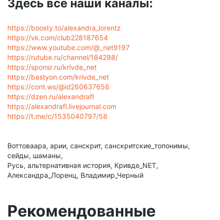
Здесь все наши каналы:
https://boosty.to/alexandra_lorentz
https://vk.com/club228187654
https://www.youtube.com/@_net9197
https://rutube.ru/channel/184298/
https://sponsr.ru/krivde_net
https://bastyon.com/krivde_net
https://cont.ws/@id260637656
https://dzen.ru/alexandrafl
https://alexandrafl.livejournal.com
https://t.me/c/1535040797/58
Воттоваара, арии, санскрит, санскритские_топонимы,
сейды, шаманы,
Русь, альтернативная история, Кривде_NET,
Александра_Лоренц, Владимир_Черный
Рекомендованные