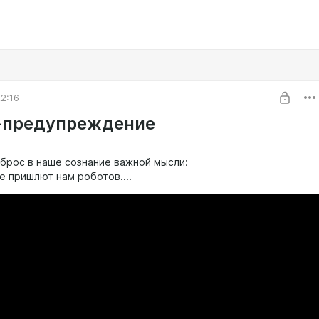
2:16
-предупреждение
вброс в наше сознание важной мысли:
е пришлют нам роботов....