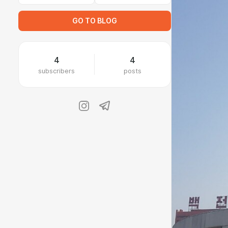
GO TO BLOG
4
4
subscribers
posts