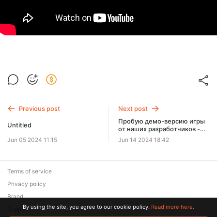
Previous post
Next post
Пробую демо-версию игры
Untitled
от наших разработчиков -
Soulbind: Tales Of The
Jun 05 2024 11:15
Jun 14 2024 18:42
Underworld
Terms of service
Privacy policy
Brand
By using the site, you agree to our cookie policy.
Read more here.
Support