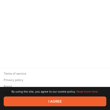
Terms of service
Privacy policy
Brand
By using the site, you agree to our cookie policy.
Read more here.
Support
© 2026 Zaya Solutions Limited. All rights reserved. All trademarks
I AGREE
are the property of their respective owners.