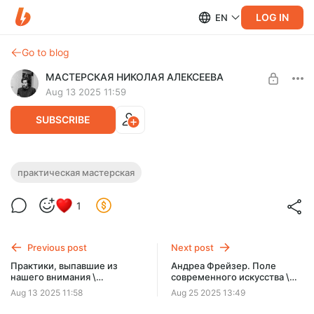
LOG IN
EN
Go to blog
МАСТЕРСКАЯ НИКОЛАЯ АЛЕКСЕЕВА
Aug 13 2025 11:59
SUBSCRIBE
Просмотр работ \ Практическая
практическая мастерская
мастерская 33
Level required:
1
Практическая мастерская.
Продолжили смотреть ваши работы для выставки в Null
Gallery.
SUBSCRIBE
Previous post
Next post
Практики, выпавшие из
Андреа Фрейзер. Поле
нашего внимания \
современного искусства \
Теоретический блок 33
Теоретический блок 34
Aug 13 2025 11:58
Aug 25 2025 13:49