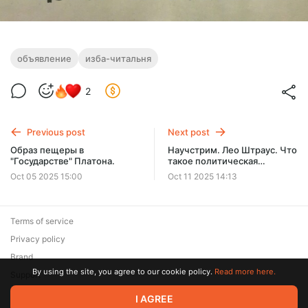
объявление
изба-читальня
2
Previous post
Next post
Образ пещеры в
Научстрим. Лео Штраус. Что
"Государстве" Платона.
такое политическая
философия? #6.
Oct 05 2025 15:00
Oct 11 2025 14:13
Terms of service
Privacy policy
Brand
By using the site, you agree to our cookie policy.
Read more here.
Support
© 2026 Zaya Solutions Limited. All rights reserved. All trademarks
I AGREE