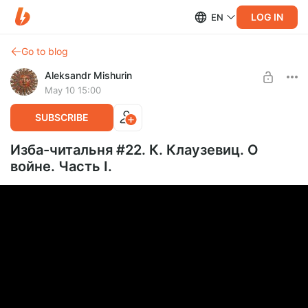
LOG IN
EN
Go to blog
Aleksandr Mishurin
May 10 15:00
SUBSCRIBE
Изба-читальня #22. К. Клаузевиц. О
войне. Часть I.