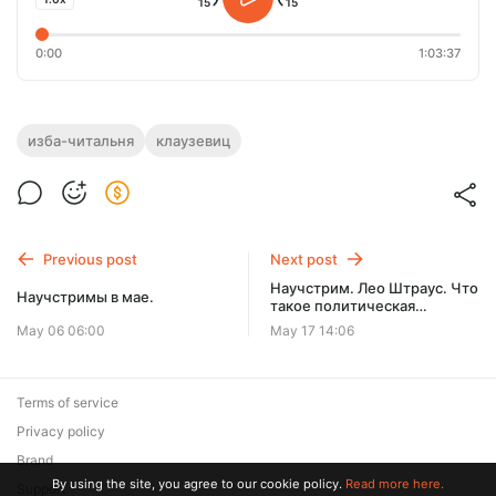
0:00
1:03:37
изба-читальня
клаузевиц
Previous post
Next post
Научстрим. Лео Штраус. Что
Научстримы в мае.
такое политическая
философия? #18.
May 06 06:00
May 17 14:06
Terms of service
Privacy policy
Brand
By using the site, you agree to our cookie policy.
Read more here.
Support