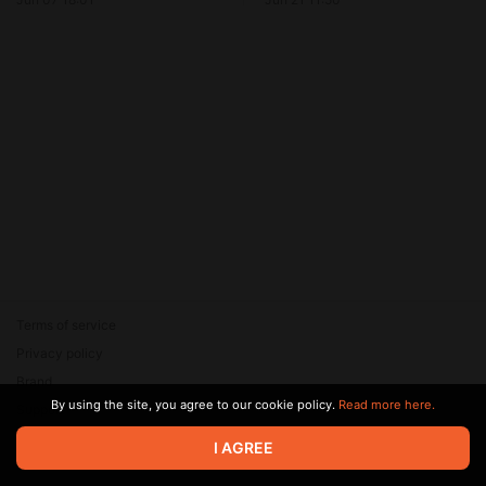
(АЗАН), Арарат 5,
Planteray Gran Anejo
Армянский 5 (ЕКВВК) -
Guatemala, Barcelo Gran
Длинный! Толстый!
Anejo Dark Series + Sang Som
Необрезанный!
- Длинный! Толстый!
Необрезанный!
Terms of service
Privacy policy
Brand
By using the site, you agree to our cookie policy.
Read more here.
Support
© 2026 Zaya Solutions Limited. All rights reserved. All trademarks
I AGREE
are the property of their respective owners.