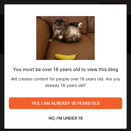
LOG IN
EN
Follow
You must be over 18 years old to view this blog
Art
Art
creates content for people over 18 years old. Are you
Фантазер и мечтатель!
already 18 years old?
2 217
subscribers
844
posts
YES, I AM ALREADY 18 YEARS OLD
NO, I'M UNDER 18
SUBSCRIBE