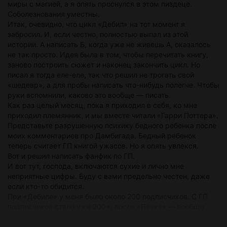
миры с магией, а я опять проснулся в этом пиздеце.
Соболезнования уместны.
Итак, очевидно, что цикл «Дебил» на тот момент я
забросил. И, если честно, полностью выпал из этой
истории. А написать Б, когда уже не живешь А, оказалось
не так просто. Идея была в том, чтобы перечитать книгу,
заново построить сюжет и наконец закончить цикл. Но
писал я тогда еле-еле, так что решил не трогать свой
«шедевр», а для пробы написать что-нибудь полегче. Чтобы
руки вспомнили, каково это вообще — писать.
Как раз целый месяц, пока я приходил в себя, ко мне
приходил племянник, и мы вместе читали «Гарри Поттера».
Представьте разрушенную психику бедного ребенка после
моих комментариев про Дамбигада. Бедный ребенок
теперь считает ГП книгой ужасов. Но я опять увлекся.
Вот и решил написать фанфик по ГП.
И вот тут, господа, включаются сухие и лично мне
неприятные цифры. Буду с вами предельно честен, даже
если кто-то обидится.
При «Дебиле» у меня было около 200 подписчиков. С ГП
подписчиков стало уже 200+, после «Паука» — вообще
400+, на чем до сих пор и едем. Это не попытка
похвастаться цифрами. Это объяснение того, почему