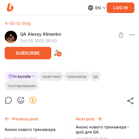
LOG IN
EN
Go to blog
QA Alexey Klimenko
Oct 05 2025 08:50
SUBSCRIBE
Тренажер для практики поиска
In bundle
практика
тренажер
qa
элементов на веб-страницах "QA
тестирование
Level required:
Locators Trainer"
Junior
Тренажер для поиска элементов на веб-страницах.
UNLOCK POST
Позволяет отработать поиск элементов с помощью
различных видов локаторов.
Previous post
Next post
Анонс нового тренажера -
Анонс нового тренажера.
quiz для QA.
Sep 29 2025 13:01
Oct 08 2025 16:16