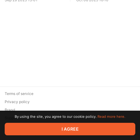
Terms of service
Privacy policy
Brand
By using the site, you agree to our cookie policy.
Read more here.
Support
© 2026 Zaya Solutions Limited. All rights reserved. All trademarks
I AGREE
are the property of their respective owners.