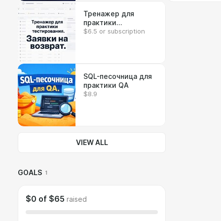
Тренажер для
практики
$6.5 or subscription
тестирования
"Заявки на возврат".
SQL-песочница для
практики QA
$8.9
VIEW ALL
GOALS
1
$0
of
$65
raised