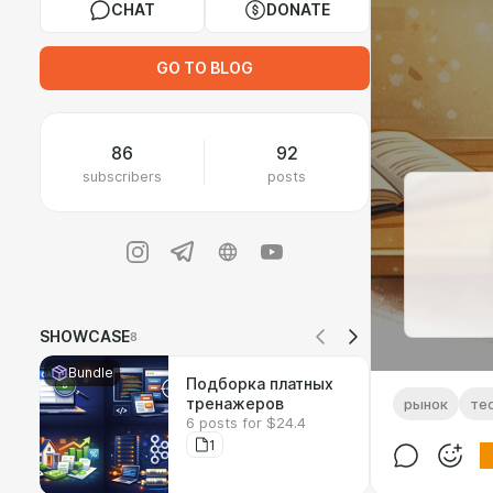
CHAT
DONATE
GO TO BLOG
86
92
subscribers
posts
SHOWCASE
8
Bundle
Подборка платных
тренажеров
рынок
те
6 posts for $24.4
1