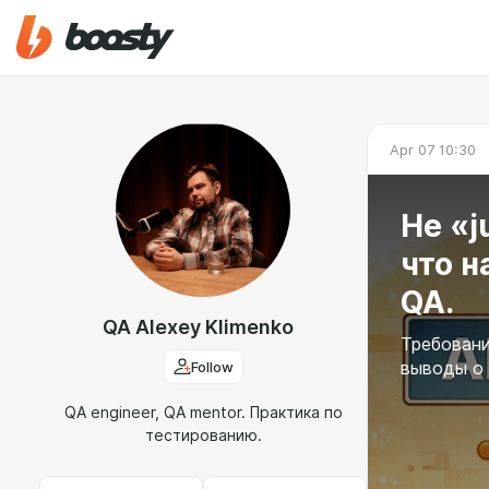
Apr 07 10:30
Не «j
что н
QA.
QA Alexey Klimenko
Требования
Follow
выводы о 
QA engineer, QA mentor. Практика по
тестированию.