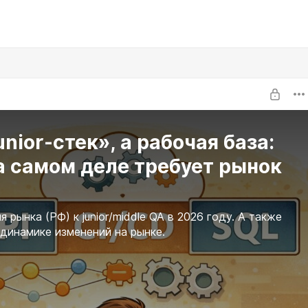
unior-стек», а рабочая база:
а самом деле требует рынок
 рынка (РФ) к junior/middle QA в 2026 году. А также
динамике изменений на рынке.