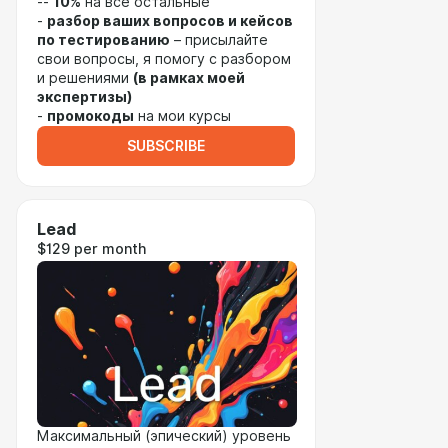
--
10%
на все остальные
-
разбор ваших вопросов и кейсов
по тестированию
– присылайте
свои вопросы, я помогу с разбором
и решениями
(в рамках моей
экспертизы)
-
промокоды
на мои курсы
SUBSCRIBE
Lead
$129 per month
Максимальный (эпический) уровень