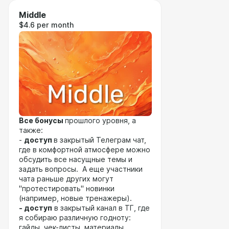
Middle
$4.6 per month
Все бонусы
прошлого уровня, а
также:
-
доступ
в закрытый Телеграм чат,
где в комфортной атмосфере можно
обсудить все насущные темы и
задать вопросы. А еще участники
чата раньше других могут
"протестировать" новинки
(например, новые тренажеры).
- доступ
в закрытый канал в ТГ, где
я собираю различную годноту:
гайды, чек-листы, материалы,