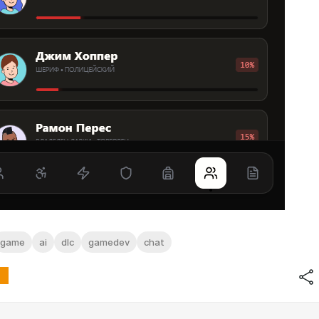
game
ai
dlc
gamedev
chat