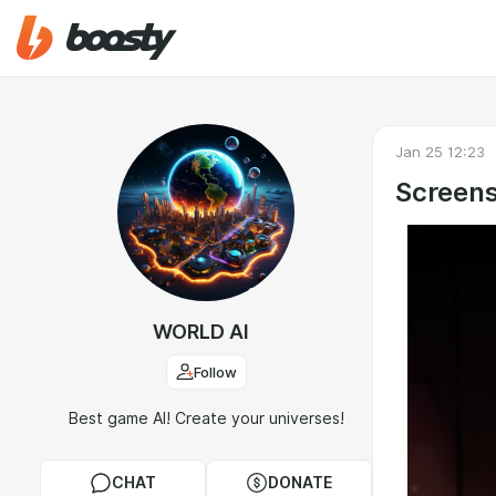
Jan 25 12:23
Screens
WORLD AI
Follow
Best game AI! Create your universes!
CHAT
DONATE