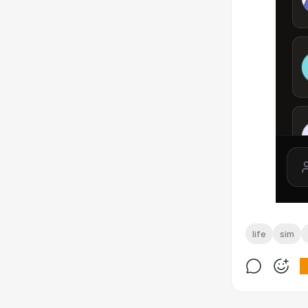
life
sim