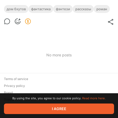
дом бхутов
фантастика
фэнтези
рассказы
роман
No more posts
Terms of service
Privacy policy
Brand
By using the site, you agree to our cookie policy.
Read more here.
Support
© 2026 Zaya Solutions Limited. All rights reserved. All trademarks
I AGREE
are the property of their respective owners.