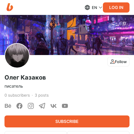
LOG IN
EN
Follow
Олег Казаков
писатель
0
subscribers
3
posts
SUBSCRIBE