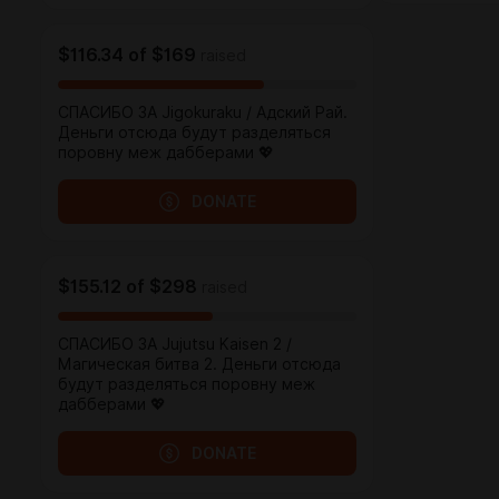
$116.34
of
$169
raised
СПАСИБО ЗА Jigokuraku / Адский Рай.
Деньги отсюда будут разделяться
поровну меж дабберами 💖
DONATE
$155.12
of
$298
raised
СПАСИБО ЗА Jujutsu Kaisen 2 /
Магическая битва 2. Деньги отсюда
будут разделяться поровну меж
дабберами 💖
DONATE