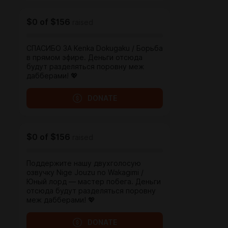
$0
of
$156
raised
СПАСИБО ЗА Kenka Dokugaku / Борьба
в прямом эфире. Деньги отсюда
будут разделяться поровну меж
дабберами! 💖
DONATE
$0
of
$156
raised
Поддержите нашу двухголосую
озвучку Nige Jouzu no Wakagimi /
Юный лорд — мастер побега. Деньги
отсюда будут разделяться поровну
меж дабберами! 💖
DONATE