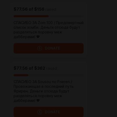
$77.56
of
$156
raised
СПАСИБО ЗА Zom 100 / Предсмертный
список зомби. Деньги отсюда будут
разделяться поровну меж
дабберами! 💖
DONATE
$77.56
of
$362
raised
СПАСИБО ЗА Sousou no Frieren /
Провожающая в последний путь
Фрирен. Деньги отсюда будут
разделяться поровну меж
дабберами! 💖
DONATE