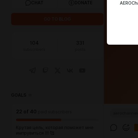
CHAT
DONATE
AEROCha
GO TO BLOG
104
331
subscribers
posts
GOALS
18
22
of
40
paid subscribers
aerochannel
Крутая цель, которая поможет мне
импрувиться !!! 🥰