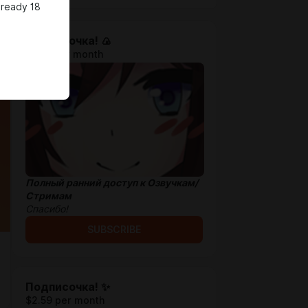
lready 18
Проходочка! 🍙
$1.28 per month
Полный ранний доступ к Озвучкам/
Стримам
Спасибо!
SUBSCRIBE
Подписочка! ✨
$2.59 per month