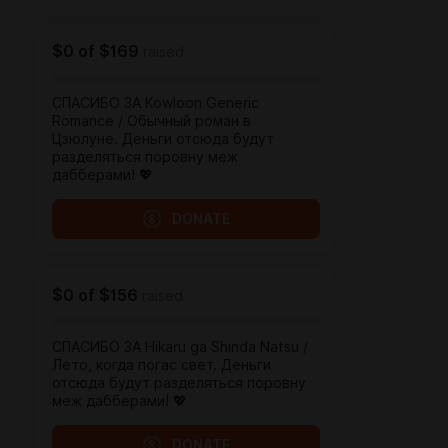
$0
of
$169
raised
СПАСИБО ЗА Kowloon Generic
Romance / Обычный роман в
Цзюлуне. Деньги отсюда будут
разделяться поровну меж
дабберами! 💖
DONATE
$0
of
$156
raised
СПАСИБО ЗА Hikaru ga Shinda Natsu /
Лето, когда погас свет. Деньги
отсюда будут разделяться поровну
меж дабберами! 💖
DONATE