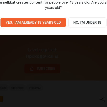
nnelEkat
creates content for people over 18 years old. Are you a
years old?
YES, I AM ALREADY 18 YEARS OLD
NO, I'M UNDER 18
Level required:
Проходочка! 🍙
SUBSCRIBE
ekat
streams
стримы