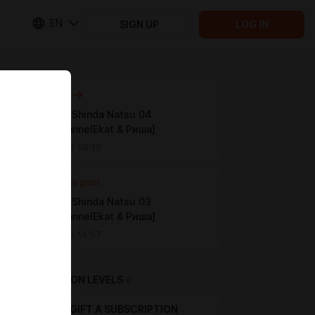
EN
SIGN UP
LOG IN
Next post
Hikaru ga Shinda Natsu 04
[AEROChannelEkat & Риша]
Jul 29 2025 08:10
Previous post
Hikaru ga Shinda Natsu 03
[AEROChannelEkat & Риша]
Jul 22 2025 14:57
SUBSCRIPTION LEVELS
9
GIFT A SUBSCRIPTION