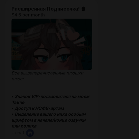
Расширенная Подписочка! 🍿
$4.6 per month
Все вышеперечисленные плюшки
плюс:
•
Значок VIP-пользователя на моем
Твиче
•
Доступ к НСФВ-артам
•
Выделение вашего ника особым
шрифтом в начале/конце озвучки
или ролика
+ chat