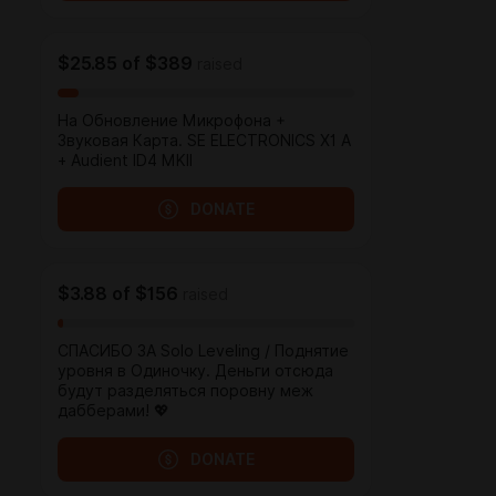
$25.85
of
$389
raised
На Обновление Микрофона +
Звуковая Карта. SE ELECTRONICS X1 A
+ Audient ID4 MKII
DONATE
$3.88
of
$156
raised
СПАСИБО ЗА Solo Leveling / Поднятие
уровня в Одиночку. Деньги отсюда
будут разделяться поровну меж
дабберами! 💖
DONATE