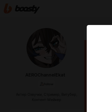
Jul 27 2025 18
🎬 Ае
(19-2
AEROChannelEkat
Follow
Актер Озвучки, Стример, Витубер,
Контент-Мейкер