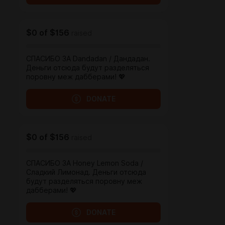
$0
of
$156
raised
СПАСИБО ЗА Dandadan / Дандадан.
Деньги отсюда будут разделяться
поровну меж дабберами! 💖
DONATE
$0
of
$156
raised
СПАСИБО ЗА Honey Lemon Soda /
Сладкий Лимонад. Деньги отсюда
будут разделяться поровну меж
дабберами! 💖
DONATE