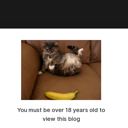
:09
ро Смотрит: Bokura no / Наше
4 серии)
You must be over 18 years old to
view this blog