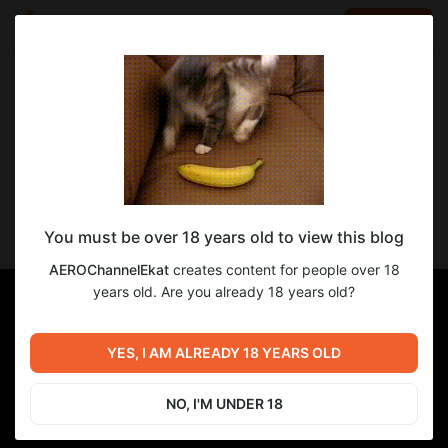
LOG IN
EN
Go to blog
AEROChannelEkat
Dec 23 2024 17:30
SUBSCRIBE
DANDADAN 2 ТИЗЕР НА РУССКОМ
You must be over 18 years old to view this blog
(АНОНС)
AEROChannelEkat
creates content for people over 18
years old. Are you already 18 years old?
YES, I AM ALREADY 18 YEARS OLD
NO, I'M UNDER 18