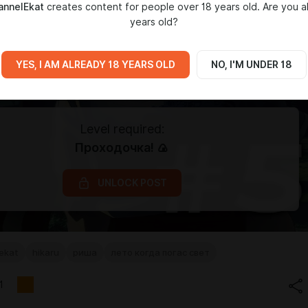
nnelEkat
creates content for people over 18 years old. Are you a
years old?
YES, I AM ALREADY 18 YEARS OLD
NO, I'M UNDER 18
Level required:
Проходочка! 🍙
UNLOCK POST
ekat
hikaru
риша
лето когда погас свет
1