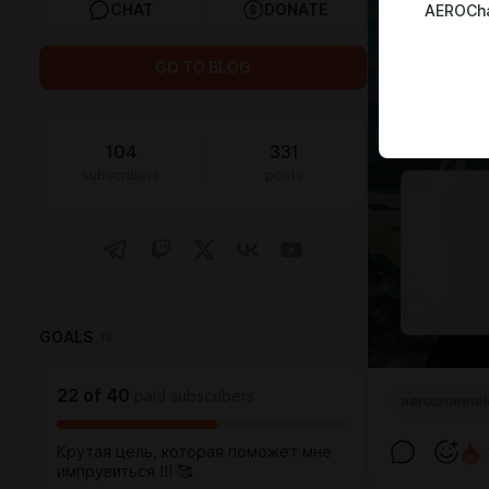
CHAT
DONATE
AEROCha
GO TO BLOG
104
331
subscribers
posts
GOALS
18
22
of
40
paid subscribers
aerochannel
Крутая цель, которая поможет мне
импрувиться !!! 🥰