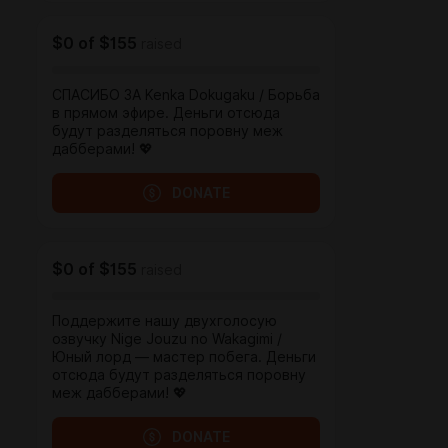
$0
of
$155
raised
СПАСИБО ЗА Kenka Dokugaku / Борьба
в прямом эфире. Деньги отсюда
будут разделяться поровну меж
дабберами! 💖
DONATE
$0
of
$155
raised
Поддержите нашу двухголосую
озвучку Nige Jouzu no Wakagimi /
Юный лорд — мастер побега. Деньги
отсюда будут разделяться поровну
меж дабберами! 💖
DONATE