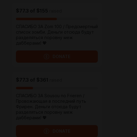
$77.3
of
$155
raised
СПАСИБО ЗА Zom 100 / Предсмертный
список зомби. Деньги отсюда будут
разделяться поровну меж
дабберами! 💖
DONATE
$77.3
of
$361
raised
СПАСИБО ЗА Sousou no Frieren /
Провожающая в последний путь
Фрирен. Деньги отсюда будут
разделяться поровну меж
дабберами! 💖
DONATE