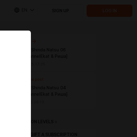
EN
SIGN UP
LOG IN
Next post
Hikaru ga Shinda Natsu 06
[AEROChannelEkat & Риша]
Aug 10 2025 17:35
Previous post
Hikaru ga Shinda Natsu 04
[AEROChannelEkat & Риша]
Jul 29 2025 08:10
SUBSCRIPTION LEVELS
9
GIFT A SUBSCRIPTION