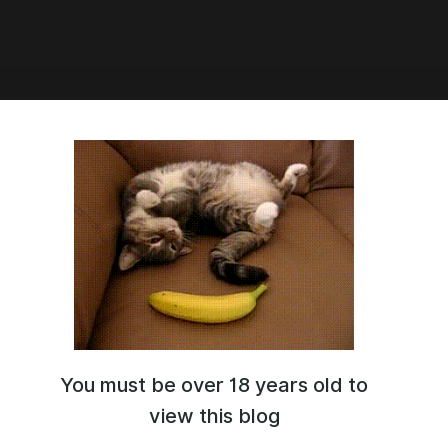
1:08
u ga Shinda Natsu 05
OChannelEkat & Риша]
да погас свет 05ая Серия Русская Озвучка
nelEkat & Риша]
You must be over 18 years old to
view this blog