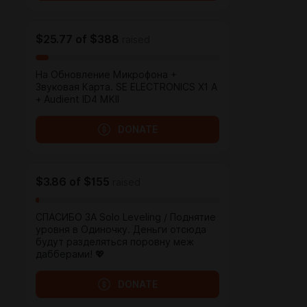
$25.77
of
$388
raised
На Обновление Микрофона +
Звуковая Карта. SE ELECTRONICS X1 A
+ Audient ID4 MKII
DONATE
$3.86
of
$155
raised
СПАСИБО ЗА Solo Leveling / Поднятие
уровня в Одиночку. Деньги отсюда
будут разделяться поровну меж
дабберами! 💖
DONATE