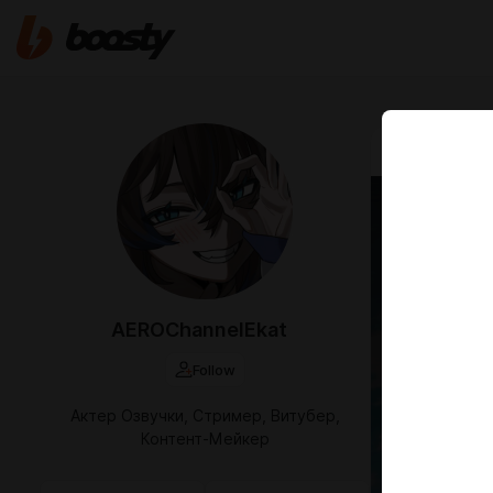
Aug 06 2025 1
Hikar
[AER
Лето, ког
AEROChannelEkat
[AEROChan
Follow
Актер Озвучки, Стример, Витубер,
Контент-Мейкер