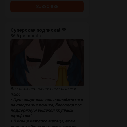
SUBSCRIBE
Суперская подписка! 💜
$6.5 per month
Все вышеперечисленные плюшки
плюс
:
•
Проговариваю ваш никнейм/имя в
начале/конце ролика, благодаря за
поддержку и выделяя крупным
шрифтом!
•
В конце каждого месяца, если
подписка была продлена, запишу,