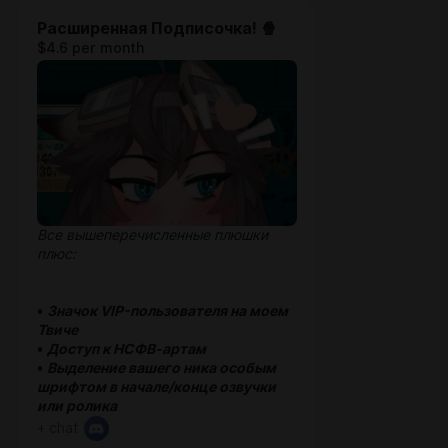
Расширенная Подписочка! 🍿
$4.6 per month
Все вышеперечисленные плюшки
плюс:
•
Значок VIP-пользователя на моем
Твиче
•
Доступ к НСФВ-артам
•
Выделение вашего ника особым
шрифтом в начале/конце озвучки
или ролика
+ chat