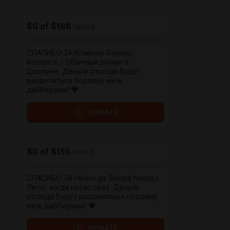
$0
of
$168
raised
СПАСИБО ЗА Kowloon Generic
Romance / Обычный роман в
Цзюлуне. Деньги отсюда будут
разделяться поровну меж
дабберами! 💖
DONATE
$0
of
$155
raised
СПАСИБО ЗА Hikaru ga Shinda Natsu /
Лето, когда погас свет. Деньги
отсюда будут разделяться поровну
меж дабберами! 💖
DONATE