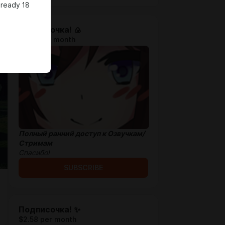
lready 18
Проходочка! 🍙
$1.28 per month
Полный ранний доступ к Озвучкам/
Стримам
Спасибо!
SUBSCRIBE
Подписочка! ✨
$2.58 per month