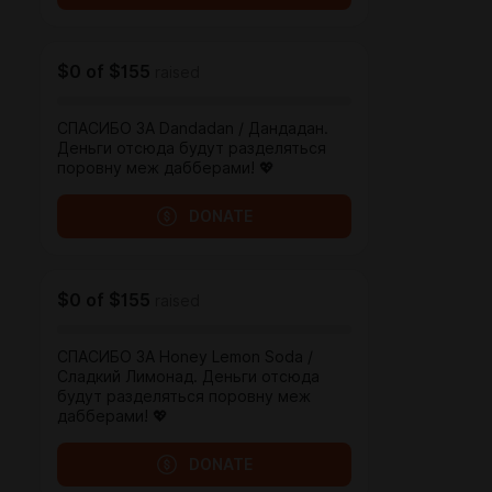
$0
of
$155
raised
СПАСИБО ЗА Dandadan / Дандадан.
Деньги отсюда будут разделяться
поровну меж дабберами! 💖
DONATE
$0
of
$155
raised
СПАСИБО ЗА Honey Lemon Soda /
Сладкий Лимонад. Деньги отсюда
будут разделяться поровну меж
дабберами! 💖
DONATE