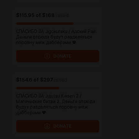
$115.95
of
$168
raised
СПАСИБО ЗА Jigokuraku / Адский Рай.
Деньги отсюда будут разделяться
поровну меж дабберами 💖
DONATE
$154.6
of
$297
raised
СПАСИБО ЗА Jujutsu Kaisen 2 /
Магическая битва 2. Деньги отсюда
будут разделяться поровну меж
дабберами 💖
DONATE