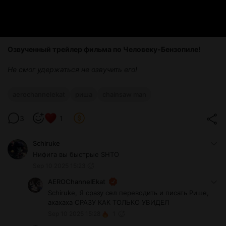
Озвученный трейлер фильма по Человеку-Бензопиле!
Не смог удержаться не озвучить его!
aerochannelekat
риша
chainsaw man
3
1
Schiruke
Нифига вы быстрые SHTO
Sep 10 2025 15:23
AEROChannelEkat
Schiruke, Я сразу сел переводить и писать Рише,
ахахаха СРАЗУ КАК ТОЛЬКО УВИДЕЛ
Sep 10 2025 15:28
1