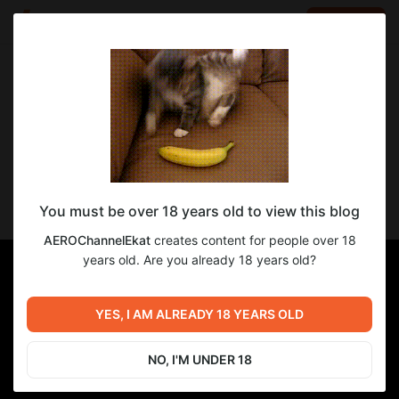
LOG IN
EN
Go to blog
AEROChannelEkat
Sep 10 2025 15:00
SUBSCRIBE
CHAINSAW MAN - THE MOVIE: REZE ARC
You must be over 18 years old to view this blog
ТРЕЙЛЕР НА РУССКОМ
AEROChannelEkat
creates content for people over 18
years old. Are you already 18 years old?
YES, I AM ALREADY 18 YEARS OLD
NO, I'M UNDER 18