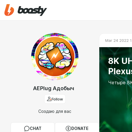
Mar 24 2022 1
8K UH
Plexu
Четыре 8K
AEPlug Адобыч
Follow
Создаю для вас
CHAT
DONATE