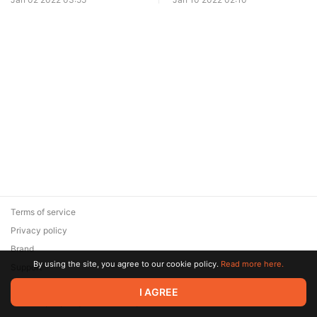
зацикленный
Terms of service
Privacy policy
Brand
By using the site, you agree to our cookie policy.
Read more here.
Support
© 2026 Zaya Solutions Limited. All rights reserved. All trademarks
I AGREE
are the property of their respective owners.