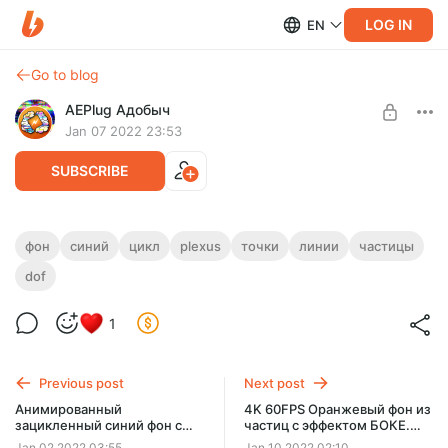
LOG IN
EN
Go to blog
AEPlug Адобыч
Jan 07 2022 23:53
SUBSCRIBE
4K 60FPS Анимированный зацикленный
фон
синий
цикл
plexus
точки
линии
частицы
фон из частиц и линий
dof
Level required:
All Backgrounds
Зацикленное видео Plexus для фона с анимацией частиц и
линий.
1
UNLOCK POST
https://www.youtube.com/watch?v=Hd6UdmSvudA
Previous post
Next post
Анимированный
4K 60FPS Оранжевый фон из
зацикленный синий фон с
частиц с эффектом БОКЕ.
падающими 3D снежинками
Абстрактный волнистый
Jan 02 2022 03:55
Jan 10 2022 02:10