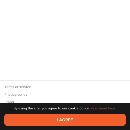
Terms of service
Privacy policy
Brand
By using the site, you agree to our cookie policy.
Read more here.
Support
© 2026 Zaya Solutions Limited. All rights reserved. All trademarks
I AGREE
are the property of their respective owners.