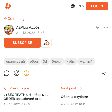
LOG IN
EN
Go to blog
AEPlug Адобыч
Apr 13 2022 18:48
SUBSCRIBE
4K 8K Обои на рабочий стол 3D Кубы и
оранжевый
обои
3d
блоки
кубы
желтый
Блоки
Level required:
All Wallpapers
Семь обоев для рабочего стола состоящих из трехмерных
блоков в случайном порядке расположенных по экрану.
UNLOCK POST
Previous post
Next post
👍 БЕСПЛАТНЫЙ набор моих
Обоина с кубами
ОБОЕВ на рабочий стол -
обновляемая
Apr 13 2022 09:46
Apr 14 2022 16:11