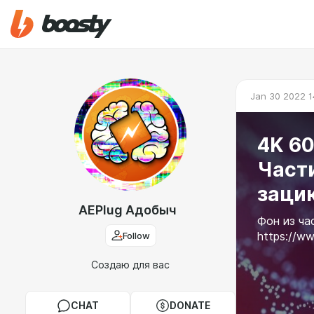
Jan 30 2022 1
4K 6
Част
заци
AEPlug Адобыч
Фон из ча
Follow
https://w
Создаю для вас
CHAT
DONATE