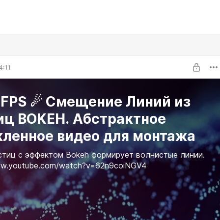
4:11
0FPS ☄ Смещение Линий из
иц BOKEH. Абстрактное
кленное видео для монтажа
стиц с эффектом Bokeh формирует волнистые линии.
ww.youtube.com/watch?v=62n9coiNGV4