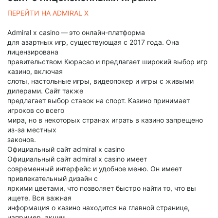
ПЕРЕЙТИ НА ADMIRAL X
Admiral x casino — это онлайн-платформа
для азартных игр, существующая с 2017 года. Она
лицензирована
правительством Кюрасао и предлагает широкий выбор игр
казино, включая
слоты, настольные игры, видеопокер и игры с живыми
дилерами. Сайт также
предлагает выбор ставок на спорт. Казино принимает
игроков со всего
мира, но в некоторых странах играть в казино запрещено
из-за местных
законов.
Официальный сайт admiral x casino
Официальный сайт admiral x casino имеет
современный интерфейс и удобное меню. Он имеет
привлекательный дизайн с
яркими цветами, что позволяет быстро найти то, что вы
ищете. Вся важная
информация о казино находится на главной странице,
например, акции,