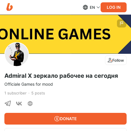
LOG IN
EN
Follow
Admiral X зеркало рабочее на сегодня
Officiale Games for mood
1
subscriber
5
posts
DONATE