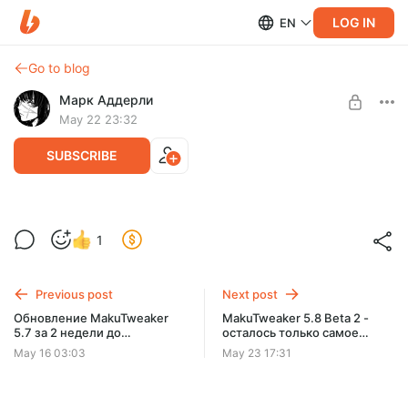
LOG IN
EN
Go to blog
Марк Аддерли
May 22 23:32
SUBSCRIBE
MakuTweaker 5.8 Beta 1
1
Level required:
Началась разработка последнего обновления на 2026 год.
Хранитель света (1 уровень)
Оно будет эксклюзивным для бустеров примерно до
сентября.
Previous post
Next post
UNLOCK POST
Обновление MakuTweaker
MakuTweaker 5.8 Beta 2 -
5.7 за 2 недели до
осталось только самое
официального релиза.
сложное, поэтому это будет
May 16 03:03
May 23 17:31
пока что последний билд на
этой неделе!