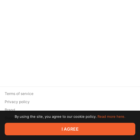
Terms of service
Privacy policy
Brand
By using the site, you agree to our cookie policy.
Read more here.
Support
© 2026 Zaya Solutions Limited. All rights reserved. All trademarks
I AGREE
are the property of their respective owners.