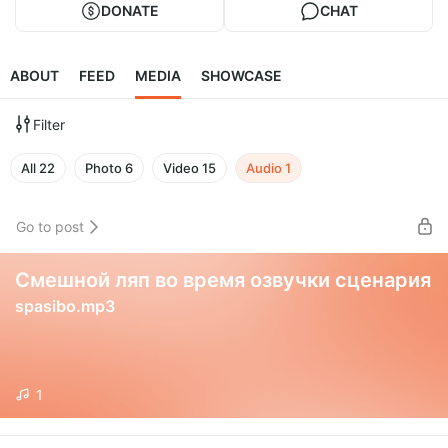
DONATE
CHAT
ABOUT
FEED
MEDIA
SHOWCASE
Filter
All
22
Photo
6
Video
15
Audio
1
Go to post
Смешной ляп во время озвучки сценария
spasibo.mp3
1