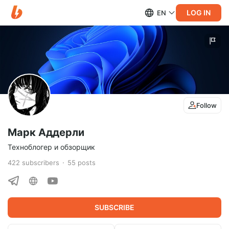
LOG IN
EN
Follow
Марк Аддерли
Техноблогер и обзорщик
422
subscribers
55
posts
SUBSCRIBE