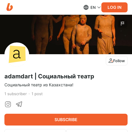
LOG IN
EN
Follow
adamdart | Социальный театр
Социальный театр из Казахстана!
1
subscriber
1
post
SUBSCRIBE