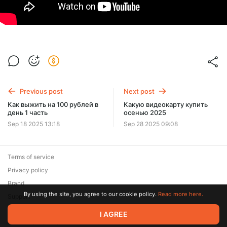
Previous post
Next post
Как выжить на 100 рублей в
Какую видеокарту купить
день 1 часть
осенью 2025
Sep 18 2025 13:18
Sep 28 2025 09:08
Terms of service
Privacy policy
Brand
By using the site, you agree to our cookie policy.
Read more here.
Support
© 2026 Zaya Solutions Limited. All rights reserved. All trademarks
I AGREE
are the property of their respective owners.