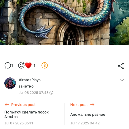
1
1
AiratosPlays
зачетно
Jul 08 2025 07:48
Previous post
Next post
Попытк4 сделать посох
Аномально разное
Атл4са
Jul 07 2025 05:11
Jul 17 2025 04:42