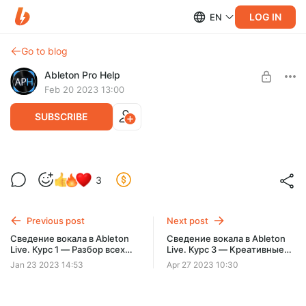
LOG IN
EN
Go to blog
Ableton Pro Help
Feb 20 2023 13:00
SUBSCRIBE
Сведение вокала в Ableton Live. Курс 2
3
— Практическое применение плагинов
Level required:
для сведения вокала
60 КУРСОВ
Previous post
Next post
Содержание — 17 уроков/5 часов!
SUBSCRIBE
Сведение вокала в Ableton
Сведение вокала в Ableton
Live. Курс 1 — Разбор всех
Live. Курс 3 — Креативные
плагинов для сведения
эффекты при сведении
Jan 23 2023 14:53
Apr 27 2023 10:30
вокала.
вокала