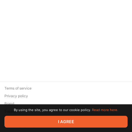
Terms of service
Privacy policy
Brand
By using the site, you agree to our cookie policy.
Read more here.
Support
© 2026 Zaya Solutions Limited. All rights reserved. All trademarks
I AGREE
are the property of their respective owners.