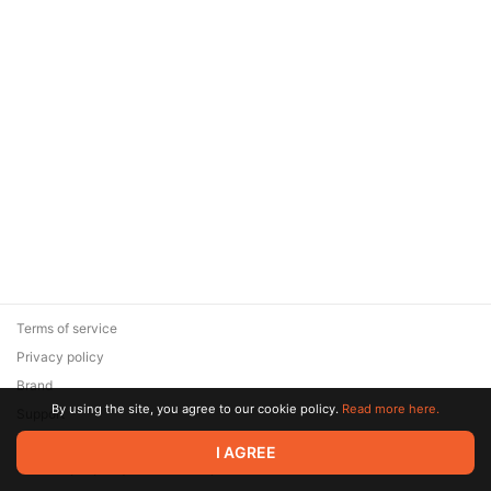
Terms of service
Privacy policy
Brand
By using the site, you agree to our cookie policy.
Read more here.
Support
© 2026 Zaya Solutions Limited. All rights reserved. All trademarks
I AGREE
are the property of their respective owners.