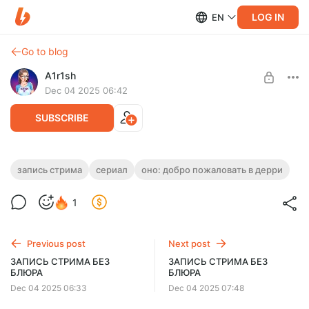
LOG IN
EN
Go to blog
A1r1sh
Dec 04 2025 06:42
SUBSCRIBE
Оно: Добро пожаловать в Дерри
запись стрима
сериал
оно: добро пожаловать в дерри
(сериал 2025 – ...)
Level required:
1
Поддержка
SUBSCRIBE
Previous post
Next post
ЗАПИСЬ СТРИМА БЕЗ
ЗАПИСЬ СТРИМА БЕЗ
БЛЮРА
БЛЮРА
Dec 04 2025 06:33
Dec 04 2025 07:48